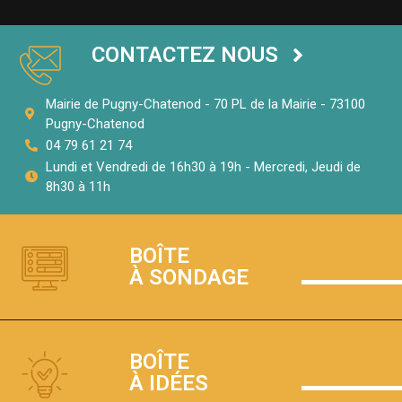
CONTACTEZ NOUS
Mairie de Pugny-Chatenod - 70 PL de la Mairie - 73100
Pugny-Chatenod
04 79 61 21 74
Lundi et Vendredi de 16h30 à 19h - Mercredi, Jeudi de
8h30 à 11h
BOÎTE
À SONDAGE
BOÎTE
À IDÉES