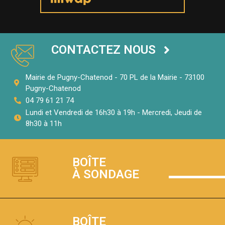
CONTACTEZ NOUS
Mairie de Pugny-Chatenod - 70 PL de la Mairie - 73100
Pugny-Chatenod
04 79 61 21 74
Lundi et Vendredi de 16h30 à 19h - Mercredi, Jeudi de
8h30 à 11h
BOÎTE
À SONDAGE
BOÎTE