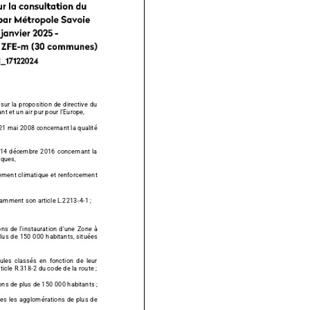
 proposition de directive du
t et un air pur pour l’Europe,
 21 mai 2008 concernant
la qualité
cembre 2016 co
ncernant la
iques,
ement climatique et renforc
ement
otamment son article L.2213-4-1
;
s de l’instauration d’une
Zone à
us de 150 000 habitants, situées
assés en fonction de leur
ticle R.318
-2 du code de la route ;
ions de plus de 150
000 habitants ;
tes les agglomérations de plus de