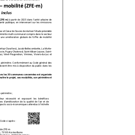
–
mobilité (ZFE-
m)
inclus
(ZFE-
m)
à partir de 2025
dans l’unité urbaine de
santé publ
ique, en intervenant sur les émiss
ions
ac et Cœur de Savoie de réaliser l’
étude préalable
érimètre multi-communal compris dans le secteur
ne amélioration globale de l’offre de mobilité
ett
az-Clarafond, Jacob-Bellecombette, La Motte-
voie, Pugny-Chatenod, Saint-
Alban-Leysse, Saint-
z, Vérel-Pragondran, Vimines, Vi
viers-
du
-Lac et
 périmètre
. Conformément au Code général des
oivent être mis à disposition du public dans les
ans les 30 communes concernées est organisée
aître le projet, ses modalités, son périmè
tre et
 périmètre ;
cessité et exposant les bénéfices
d'amélioration de la qualité de l'air et d
e
mpacts soci
o-économiques attendus à l'échelle
 Code ci-après :
t de ZFE-m
c
, 73100 Aix-les-Bains
 Blachères, 73000 Chambéry