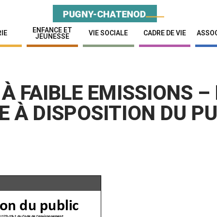
ENFANCE ET
IE
VIE SOCIALE
CADRE DE VIE
ASSOC
JEUNESSE
À FAIBLE EMISSIONS – 
SE À DISPOSITION DU P
ion du public
t L123-
19
-
1 du Code de l’environnement