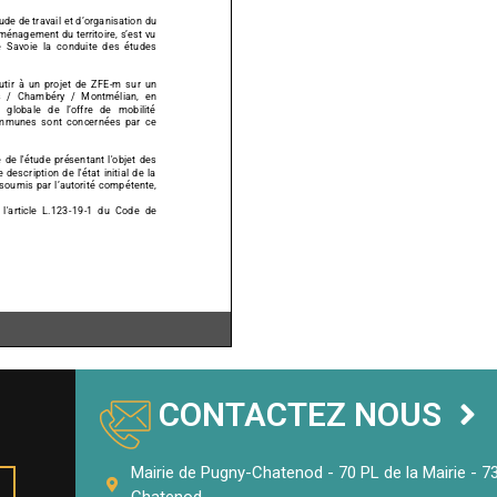
de de travail et d’organisation
du
énagement du territoire, s’est vu
e
la conduite des études
r à un projet de ZFE
-m sur un
Chambéry / Montmélian, en
e de l’offre de mobilité
es sont concernées par ce
'étude présentant l'objet des
on de l'état initial de la
e soumis
par l’autorité compétente
,
le L.123-
19
-1 du Code de
CONTACTEZ NOUS
éciale en matière de ZFE-m ne sont
ompétents en la matière
rand Lac, Grand Chambéry, et
Mairie de Pugny-Chatenod - 70 PL de la Mairie - 