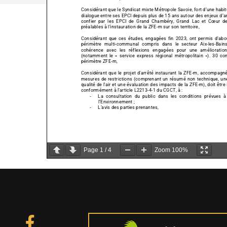
Considérant que
le
Syndicat mixte Métropole Savoie, fort d’une habitu
dialogue entre ses
EPCI depuis plus de 15 ans autour des enjeux d’am
confier
par les EPCI de Grand Chambéry, Grand Lac et Cœur de Savoi
préalables à
l’instauration de la ZFE
-m sur son territoire,
Considérant que ces études,
engagées fin 2023, ont permis d’abouti
périmètre multi-communal compris dans le secteur Aix-les-Bains / 
cohérence avec les réflexions engagées pour une amélioration global
(notamment le « service express régional métropolitain »). 30 commun
périmètre ZFE-m,
Considérant que le
projet d'arrêté instaurant la ZFE-m, accompagné de l
mesures de restrictions (comprenant un résumé non technique, une descripti
qualité de l'air et une évaluation des impacts de la ZFE-m), doit êtr
conformément à l’article L2213
-4-1 du CGCT, à :
La consultation du public dans les conditions prévues à l'artic
-
l’Environnement
;
L’avis des parties prenantes
,
-
Page
1
/
4
Zoom
100%
Considérant que les conditions de transfert du pouvoir de police sp
pas réunies et que les maires des communes membres restent donc c
(courrier du 9 mai 2022 du Préfet de
la Savoie adressé aux EPCI de G
Cœur de Savoie
),