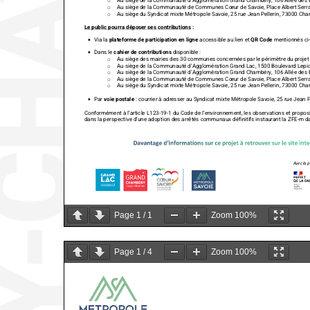
o
Au siège de la Communauté de Communes Cœur de Savoie, Place Albert Serr
o
Au siège du Syndicat mixte Métropole Savoie, 25 rue Jean Pellerin, 73000 Ch
o
Le public pourra déposer ses contributions :
•
Via la
plateforme de participation en ligne
accessible au lien et
QR Code
mentionnés
ci
•
Dans le
cahier de contributions
disponible :
Au siège des mairies des 30 communes concernées par le périmètre du projet
o
Au siège de la Communauté d’Agglomération Grand Lac, 1500 Boulevard Lepi
o
Au siège de la Communauté d’Agglomération Grand Chambéry, 106 Allée des
o
Au siège de la Communauté de Communes Cœur de Savoie, Place Albert Serr
o
Au siège du Syndicat mixte Métropole Savoie, 25 rue Jean Pellerin, 73000 Ch
o
•
Par
voie postale
: courrier à adresser au Syndicat mixte Métropole Savoie, 25 rue Jean 
Conformément à l’article L123
-19
-1 du Code
de l’environnement, les observations et proposi
dans la perspective d’une adoption des arrêtés communaux définitifs instaurant la ZFE
-m d
Davantage d’informations sur ce projet à retrouver sur le site inte
Avec la p
Page
1
/
1
Zoom
100%
Page
1
/
4
Zoom
100%