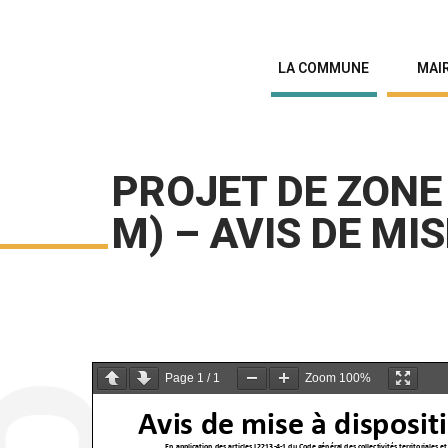
LA COMMUNE
MAIR
PROJET DE ZONE 
M) – AVIS DE MI
Page
1
/
1
Zoom
100%
Avis de mise à disposit
En application des articles L2213-4-1 du Code général des col
lectivités territoriales e