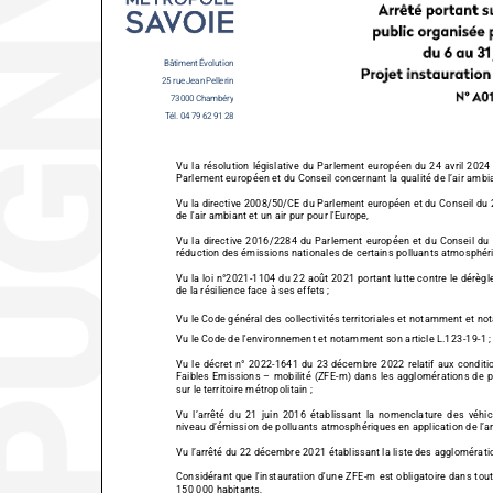
Bâtiment Évolution
25
rue Jean Pellerin
73000 Chambéry
Tél.
04
79
62
91
28
Vu la résolution législative du Parlement européen du 24 avril 2024 sur la
Parlement européen et du Conseil concernant la qualité de l’air ambian
Vu la directive 2008/50/CE du Parlement européen et du Conseil du
de l'air ambiant et un air pur pour l'Europe,
Vu la directive 2016/2284 du Parlement européen et du Conseil du 14 dé
réduction des émissions nationales de certains polluants atmosphér
Vu la loi n°2021-1104 du 22 août 2021 portant lutte contre le dérègl
de la résilience face à ses effets ;
Vu le Code général des collectivités territoriales et notamment et n
Vu le Code de l'environnement et notamment son article L.123-
19
-1 ;
Vu le décret n° 2022-
1641 du 23 décembre 2022 relatif aux condition
Faibles Emissions
–
mobilité (ZFE-
m)
dans les agglomérations de pl
sur le territoire métropolitain ;
Vu l’arrêté du 21 juin 2016 établissant la nomenclature des véhicules cl
niveau d’émission de polluants atmosphériques en application de l’ar
Vu l’arrêté du 22 décembre 2021 établissant la liste des agglomérat
Considérant que l'instauration d'une ZFE-m est obligatoire dans tou
150 000 habitants,